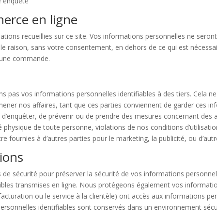
e enquête
merce en ligne
tions recueillies sur ce site. Vos informations personnelles ne sero
lle raison, sans votre consentement, en dehors de ce qui est nécess
r une commande.
 pas vos informations personnelles identifiables à des tiers. Cela ne
mener nos affaires, tant que ces parties conviennent de garder ces in
 d’enquêter, de prévenir ou de prendre des mesures concernant des ac
 physique de toute personne, violations de nos conditions d’utilisatio
fournies à d’autres parties pour le marketing, la publicité, ou d’autre
tions
 sécurité pour préserver la sécurité de vos informations personnelle
ibles transmises en ligne. Nous protégeons également vos information
 facturation ou le service à la clientèle) ont accès aux informations pe
personnelles identifiables sont conservés dans un environnement sécu