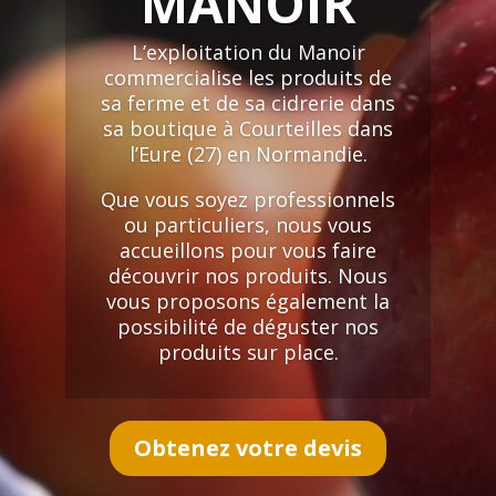
MANOIR
L’exploitation du Manoir
commercialise les produits de
sa ferme et de sa cidrerie dans
sa boutique à Courteilles dans
l’Eure (27) en Normandie.
Que vous soyez professionnels
ou particuliers, nous vous
accueillons pour vous faire
découvrir nos produits. Nous
vous proposons également la
possibilité de déguster nos
produits sur place.
Obtenez votre devis